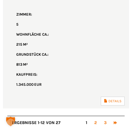
ZIMMER:
5
WOHNFLÄCHE CA.:
215 M²
GRUND­STÜCK CA.:
813 M²
KAUFPREIS:
1.345.000 EUR
DETAILS
ERGEBNISSE 1-12 VON 27
1
2
3