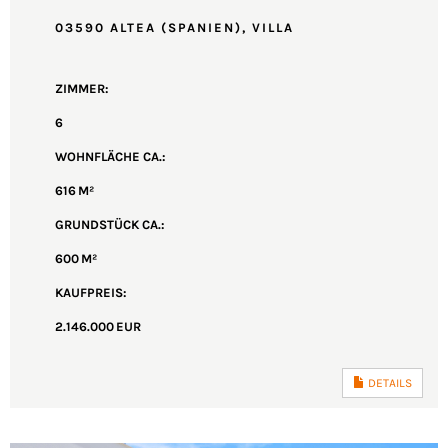
03590 ALTEA (SPANIEN), VILLA
ZIMMER:
6
WOHNFLÄCHE CA.:
616 M²
GRUND­STÜCK CA.:
600 M²
KAUFPREIS:
2.146.000 EUR
DETAILS