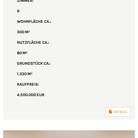
ZIMMER:
9
WOHNFLÄCHE CA.:
300 M²
NUTZFLÄCHE CA.:
80 M²
GRUND­STÜCK CA.:
1.330 M²
KAUFPREIS:
4.500.000 EUR
DETAILS