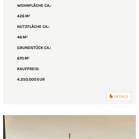
WOHNFLÄCHE CA.:
426 M²
NUTZFLÄCHE CA.:
46 M²
GRUND­STÜCK CA.:
670 M²
KAUFPREIS:
4.250.000 EUR
DETAILS