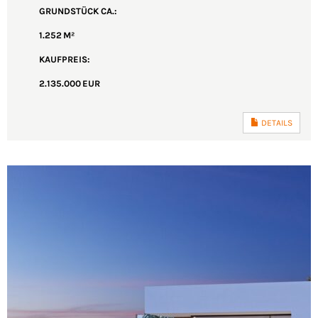
GRUND­STÜCK CA.:
1.252 M²
KAUFPREIS:
2.135.000 EUR
DETAILS