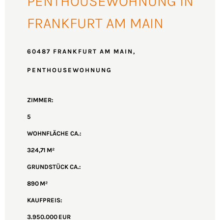
PENTHOUSEWOHNUNG IN
FRANKFURT AM MAIN
60487 FRANKFURT AM MAIN,
PENTHOUSEWOHNUNG
ZIMMER:
5
WOHNFLÄCHE CA.:
324,71 M²
GRUND­STÜCK CA.:
890 M²
KAUFPREIS:
3.950.000 EUR