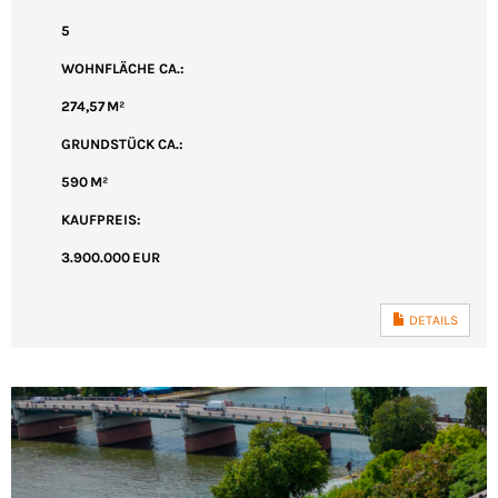
5
WOHNFLÄCHE CA.:
274,57 M²
GRUND­STÜCK CA.:
590 M²
KAUFPREIS:
3.900.000 EUR
DETAILS