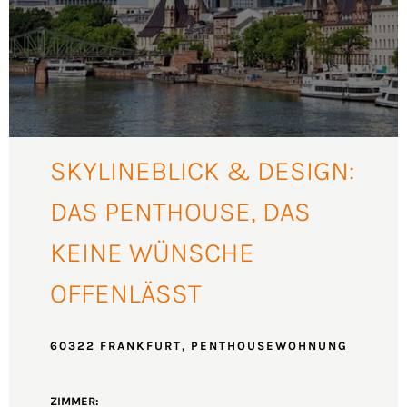
SKYLINEBLICK & DESIGN:
DAS PENTHOUSE, DAS
KEINE WÜNSCHE
OFFENLÄSST
60322 FRANKFURT, PENTHOUSEWOHNUNG
ZIMMER: