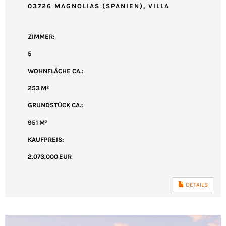
03726 MAGNOLIAS (SPANIEN), VILLA
ZIMMER:
5
WOHNFLÄCHE CA.:
253 M²
GRUND­STÜCK CA.:
951 M²
KAUFPREIS:
2.073.000 EUR
DETAILS